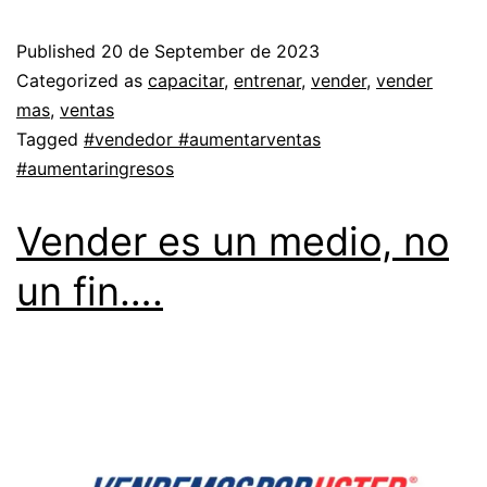
Published
20 de September de 2023
Categorized as
capacitar
,
entrenar
,
vender
,
vender
mas
,
ventas
Tagged
#vendedor #aumentarventas
#aumentaringresos
Vender es un medio, no
un fin….