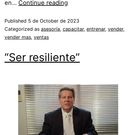
en…
Continue reading
Published
5 de October de 2023
Categorized as
asesoría
,
capacitar
,
entrenar
,
vender
,
vender mas
,
ventas
“Ser resiliente”