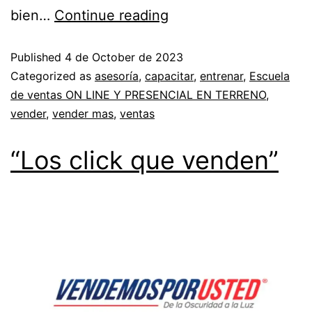
bien…
Continue reading
Published
4 de October de 2023
Categorized as
asesoría
,
capacitar
,
entrenar
,
Escuela
de ventas ON LINE Y PRESENCIAL EN TERRENO
,
vender
,
vender mas
,
ventas
“Los click que venden”