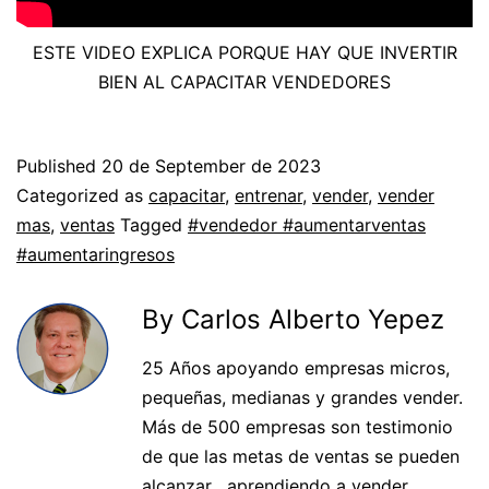
ESTE VIDEO EXPLICA PORQUE HAY QUE INVERTIR
BIEN AL CAPACITAR VENDEDORES
Published
20 de September de 2023
Categorized as
capacitar
,
entrenar
,
vender
,
vender
mas
,
ventas
Tagged
#vendedor #aumentarventas
#aumentaringresos
By Carlos Alberto Yepez
25 Años apoyando empresas micros,
pequeñas, medianas y grandes vender.
Más de 500 empresas son testimonio
de que las metas de ventas se pueden
alcanzar , aprendiendo a vender,