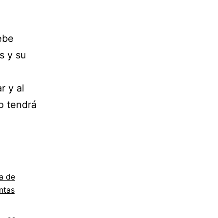
ebe
s y su
r y al
o tendrá
a de
ntas