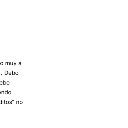
ho muy a
 . Debo
debo
rendo
ditos” no