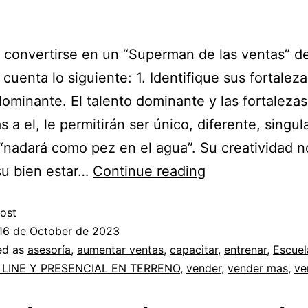
 convertirse en un “Superman de las ventas” d
 cuenta lo siguiente: 1. Identifique sus fortaleza
dominante. El talento dominante y las fortalezas
 a el, le permitirán ser único, diferente, singula
 “nadará como pez en el agua”. Su creatividad n
 su bien estar…
Continue reading
ost
16 de October de 2023
ed as
asesoría
,
aumentar ventas
,
capacitar
,
entrenar
,
Escuel
N LINE Y PRESENCIAL EN TERRENO
,
vender
,
vender mas
,
ve