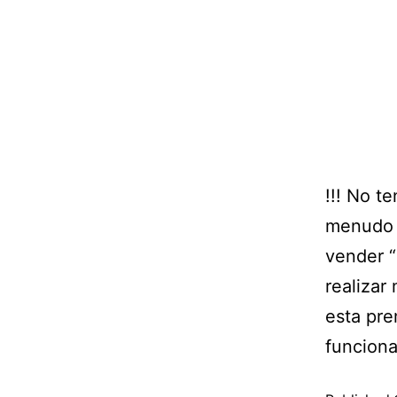
!!! No t
menudo 
vender “
realizar
esta pre
funcion