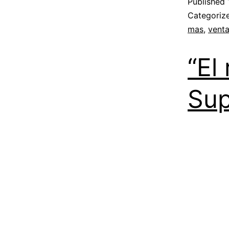
Published
Categoriz
mas
,
vent
“El
Su