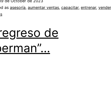
19 de October de 2023
ed as
asesoría
,
aumentar ventas
,
capacitar
,
entrenar
,
vender
as
 regreso de
perman”…