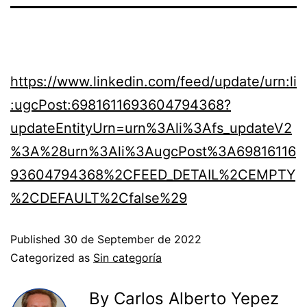
https://www.linkedin.com/feed/update/urn:li
:ugcPost:6981611693604794368?
updateEntityUrn=urn%3Ali%3Afs_updateV2
%3A%28urn%3Ali%3AugcPost%3A69816116
93604794368%2CFEED_DETAIL%2CEMPTY
%2CDEFAULT%2Cfalse%29
Published
30 de September de 2022
Categorized as
Sin categoría
By Carlos Alberto Yepez