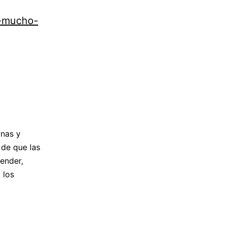
y-mucho-
nas y
de que las
ender,
 los