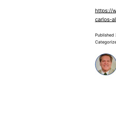
https:/
carlos-a
Published
Categoriz