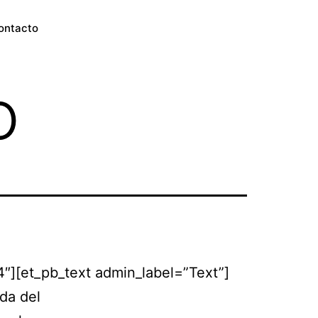
ontacto
o
″][et_pb_text admin_label=”Text”]
da del