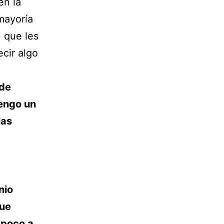
en la
mayoría
 que les
ecir algo
 de
tengo un
las
nio
que
 poco a