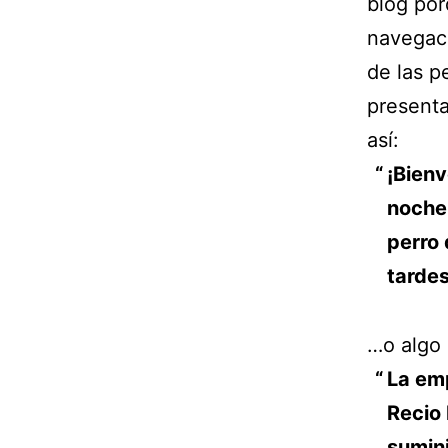
blog por
navegaci
de las p
presenta
así:
¡Bienv
noche 
perro 
tardes
…o algo 
La em
Recio
sumini