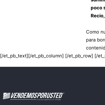
poco s
Recio,
Como nu
para bor
contenid
[/et_pb_text][/et_pb_column] [/et_pb_row] [/et